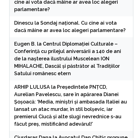
cine ai vota dacă mâine ar avea loc alegeri
parlamentare?
Dinescu
la
Sondaj național. Cu cine ai vota
dacă mâine ar avea loc alegeri parlamentare?
Eugen B.
la
Centrul Diplomației Culturale –
Conferință cu prilejul aniversării a 140 de ani
de la nașterea ilustrului Muscelean ION
MIHALACHE, Dascăl și păstrător al Tradițiilor
Satului românesc etern
ARHIP LULUSA
la
Președintele PNȚCD,
Aurelian Pavelescu, sare în apărarea Dianei
Șoșoacă: ‘Media, miniștri și ambasada Italiei au
lansat un atac murdar, în stil bolșevic, iar
premierul Ciucă și alte slugi nevrednice s-au
făcut preș, mistificând adevărul!’
Ciurdaras Dana
la
Avocatul Dan Chitic propune