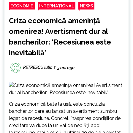
ECONOMIE
INTERNAȚIONAL
NEWS
Criza economică amenință
omenirea! Avertisment dur al
bancherilor: ‘Recesiunea este
inevitabilă’
PETRESCU Iulia
3 ani ago
Criza economică bate la ușă, este concluzia
bancherilor, care au lansat un avertisment sumbru
legat de recesiune. Concret, înăsprirea condițiilor de
creditare va duce la un val de neplăți, apoi
la recesiune, mai ales că în ultimii 20 de ani a existat