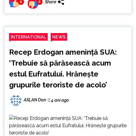
Share
0
0
INTERNAȚIONAL
NEWS
Recep Erdogan amenință SUA:
‘Trebuie să părăsească acum
estul Eufratului. Hrănește
grupurile teroriste de acolo’
ASLAN Dan
4 ani ago