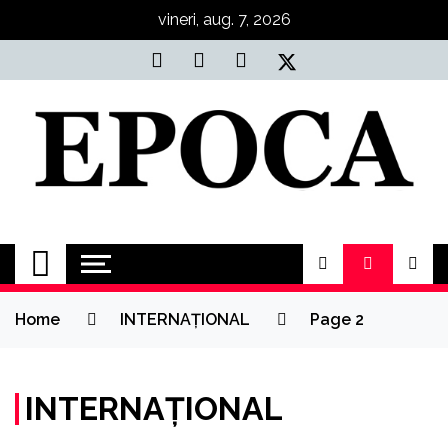
Skip
vineri, aug. 7, 2026
to
content
Epoca
Cele mai noi știri online din România
Home
INTERNAȚIONAL
Page 2
INTERNAȚIONAL