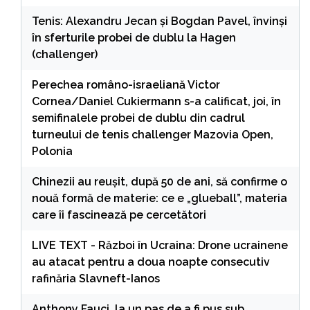
Tenis: Alexandru Jecan şi Bogdan Pavel, învinşi
în sferturile probei de dublu la Hagen
(challenger)
Perechea româno-israeliană Victor
Cornea/Daniel Cukiermann s-a calificat, joi, în
semifinalele probei de dublu din cadrul
turneului de tenis challenger Mazovia Open,
Polonia
Chinezii au reușit, după 50 de ani, să confirme o
nouă formă de materie: ce e „glueball”, materia
care îi fascinează pe cercetători
LIVE TEXT - Război în Ucraina: Drone ucrainene
au atacat pentru a doua noapte consecutiv
rafinăria Slavneft-Ianos
Anthony Fauci, la un pas de a fi pus sub