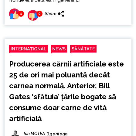
frontierei, încetarea în general […]
Share
1
0
INTERNAȚIONAL
NEWS
SĂNĂTATE
Producerea cărnii artificiale este
25 de ori mai poluantă decât
carnea normală. Anterior, Bill
Gates ‘sfătuia’ țările bogate să
consume doar carne de vită
artificială
Ion MOTEA
3 ani ago