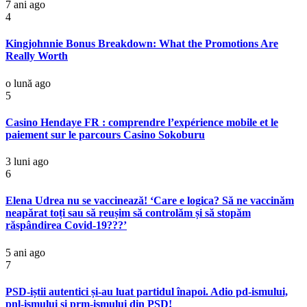
7 ani ago
4
Kingjohnnie Bonus Breakdown: What the Promotions Are
Really Worth
o lună ago
5
Casino Hendaye FR : comprendre l’expérience mobile et le
paiement sur le parcours Casino Sokoburu
3 luni ago
6
Elena Udrea nu se vaccinează! ‘Care e logica? Să ne vaccinăm
neapărat toți sau să reușim să controlăm și să stopăm
răspândirea Covid-19???’
5 ani ago
7
PSD-iștii autentici și-au luat partidul înapoi. Adio pd-ismului,
pnl-ismului și prm-ismului din PSD!