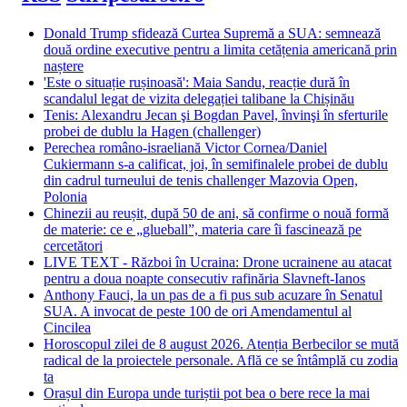
Donald Trump sfidează Curtea Supremă a SUA: semnează
două ordine executive pentru a limita cetățenia americană prin
naștere
'Este o situație rușinoasă': Maia Sandu, reacție dură în
scandalul legat de vizita delegației talibane la Chișinău
Tenis: Alexandru Jecan şi Bogdan Pavel, învinşi în sferturile
probei de dublu la Hagen (challenger)
Perechea româno-israeliană Victor Cornea/Daniel
Cukiermann s-a calificat, joi, în semifinalele probei de dublu
din cadrul turneului de tenis challenger Mazovia Open,
Polonia
Chinezii au reușit, după 50 de ani, să confirme o nouă formă
de materie: ce e „glueball”, materia care îi fascinează pe
cercetători
LIVE TEXT - Război în Ucraina: Drone ucrainene au atacat
pentru a doua noapte consecutiv rafinăria Slavneft-Ianos
Anthony Fauci, la un pas de a fi pus sub acuzare în Senatul
SUA. A invocat de peste 100 de ori Amendamentul al
Cincilea
Horoscopul zilei de 8 august 2026. Atenția Berbecilor se mută
radical de la proiectele personale. Află ce se întâmplă cu zodia
ta
Orașul din Europa unde turiștii pot bea o bere rece la mai