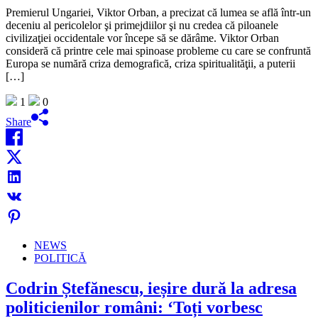
Premierul Ungariei, Viktor Orban, a precizat că lumea se află într-un
deceniu al pericolelor şi primejdiilor şi nu credea că piloanele
civilizaţiei occidentale vor începe să se dărâme. Viktor Orban
consideră că printre cele mai spinoase probleme cu care se confruntă
Europa se numără criza demografică, criza spiritualităţii, a puterii
[…]
1
0
Share
NEWS
POLITICĂ
Codrin Ștefănescu, ieșire dură la adresa
politicienilor români: ‘Toți vorbesc