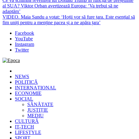
Ce va schimba revenirea lui Donald Trump în funcția de președinte
al SUA? Viktor Orban avertizează Europa: ‘Va trebui să ne
adaptăm’
VIDEO. Maia Sandu a votat: ‘Hoții vor să fure țara. Este esențial să
fim uniți pentru a menține pacea și a ne apăra țara’
Facebook
YouTube
Instagram
Twitter
Epoca
Cele mai noi știri online din România
NEWS
POLITICĂ
INTERNAȚIONAL
ECONOMIE
SOCIAL
SĂNĂTATE
JUSTIȚIE
MEDIU
CULTURĂ
IT-TECH
LIFESTYLE
SPORT