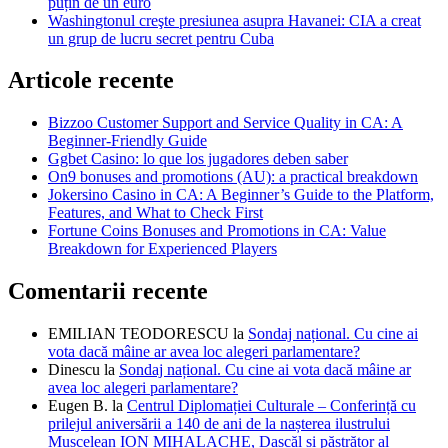
puțin de un euro
Washingtonul creşte presiunea asupra Havanei: CIA a creat
un grup de lucru secret pentru Cuba
Articole recente
Bizzoo Customer Support and Service Quality in CA: A
Beginner-Friendly Guide
Ggbet Casino: lo que los jugadores deben saber
On9 bonuses and promotions (AU): a practical breakdown
Jokersino Casino in CA: A Beginner’s Guide to the Platform,
Features, and What to Check First
Fortune Coins Bonuses and Promotions in CA: Value
Breakdown for Experienced Players
Comentarii recente
EMILIAN TEODORESCU
la
Sondaj național. Cu cine ai
vota dacă mâine ar avea loc alegeri parlamentare?
Dinescu
la
Sondaj național. Cu cine ai vota dacă mâine ar
avea loc alegeri parlamentare?
Eugen B.
la
Centrul Diplomației Culturale – Conferință cu
prilejul aniversării a 140 de ani de la nașterea ilustrului
Muscelean ION MIHALACHE, Dascăl și păstrător al