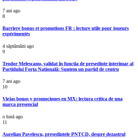
7 ani ago
8
Barriere bonus et promotions FR : lecture utile pour joueurs
expérimentés
4 săptămâni ago
9
Teodor Meleşcanu, validat în funcţia de preşedinte interimar al
Partidului Forţa Naţională: Suntem un partid de centru
7 ani ago
10
Viejas bonos y promociones en MX: lectura crítica de una
marca presencial
o lună ago
11
Aurelian Pavelescu, președintele PNȚCD, despre dezastrul