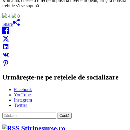
România, ci este o direcţie impusă la nivel european, iar ţara noastră
trebuie să se supună.
4
0
Share
Urmărește-ne pe rețelele de socializare
Facebook
YouTube
Instagram
Twitter
Caută
după:
Stiripesurse.ro