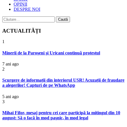
OPINII
DESPRE NOI
Caută
după:
ACTUALITĂȚI
1
Minerii de la Paroşeni şi Uricani continuă protestul
7 ani ago
2
Scurgere de informații din interiorul USR! Acuzații de fraudare
a alegerilor! Capturi de pe WhatsApp
5 ani ago
3
Mihai Fifor, mesaj pentru cei care participă la mitingul din 10
august: Să o facă în mod paşnic, în mod legal