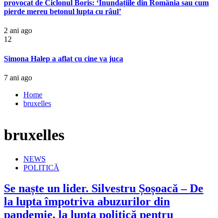
provocat de Ciclonul Boris: ‘Inundațiile din România sau cum
pierde mereu betonul lupta cu râul’
2 ani ago
12
Simona Halep a aflat cu cine va juca
7 ani ago
Home
bruxelles
bruxelles
NEWS
POLITICĂ
Se naște un lider. Silvestru Șoșoacă – De
la lupta împotriva abuzurilor din
pandemie, la lupta politică pentru